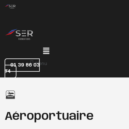
Menu
Menu
01 39 86 03
74
Aéroportuaire